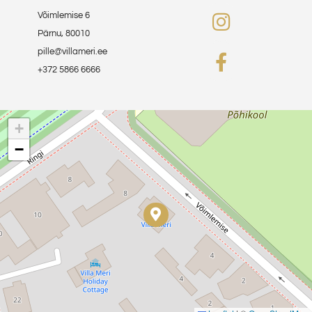
Võimlemise 6
Pärnu, 80010
pille@villameri.ee
+372 5866 6666
+
−